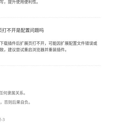
写，提升使用便利性。
页打不开是配置问题吗
下载插件后扩展页打不开，可能因扩展配置文件错误或
致，建议尝试重启浏览器并重装插件。
无任何隶属关系。
途，否则后果自负。
号-3